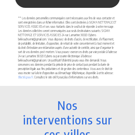
** Les données personnelles communiquées sont nécessaires aux fins de vous contacter et
sont enregistrées dans un fichier informatisé. Elles sont destinées à SIGMA NETTOYAGE ET
SERVICES ASSOCIES et ses sous-traitants dans le seul but de répondre à votre message.
Les données collectées seront communiquées aux seuls destinataires suivants: SIGMA
NETTOYAGE ET SERVICES ASSOCIES 24 rue Lamartine 38320 Eybens
bekkouchsemir@gmail.com. Vous disposez de droits d’accès, de rectification, d’effacement,
de portabilité, de limitation, d’opposition, de retrait de votre consentement à tout moment et
du droit d’introduire une réclamation auprès d’une autorité de contrôle, ainsi que d’organiser le
sort de vos données post-mortem. Vous pouvez exercer ces droits par voie postale à l'adresse
24 rue Lamartine 38320 Eybens ou par courrier électronique à l'adresse
bekkouchsemir@gmail.com. Un justificatif d'identité pourra vous être demandé. Nous
conservons vos données pendant la période de prise de contact puis pendant la durée de
prescription légale aux fins probatoires et de gestion des contentieux. Vous avez le droit de
vous inscrire sur la liste d'opposition au démarchage téléphonique, disponible à cette adresse:
Bloctel.gouv.fr
. Consultez le site cnil.fr pour plus d’informations sur vos droits.
Nos
interventions sur
ces villes