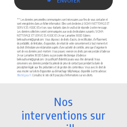
ENVOYER
** Les données personnelles communiquées sont nécessaires aux fins de vous contacter et
sont enregistrées dans un fichier informatisé. Elles sont destinées à SIGMA NETTOYAGE ET
SERVICES ASSOCIES et ses sous-traitants dans le seul but de répondre à votre message.
Les données collectées seront communiquées aux seuls destinataires suivants: SIGMA
NETTOYAGE ET SERVICES ASSOCIES 24 rue Lamartine 38320 Eybens
bekkouchsemir@gmail.com. Vous disposez de droits d’accès, de rectification, d’effacement,
de portabilité, de limitation, d’opposition, de retrait de votre consentement à tout moment et
du droit d’introduire une réclamation auprès d’une autorité de contrôle, ainsi que d’organiser le
sort de vos données post-mortem. Vous pouvez exercer ces droits par voie postale à l'adresse
24 rue Lamartine 38320 Eybens ou par courrier électronique à l'adresse
bekkouchsemir@gmail.com. Un justificatif d'identité pourra vous être demandé. Nous
conservons vos données pendant la période de prise de contact puis pendant la durée de
prescription légale aux fins probatoires et de gestion des contentieux. Vous avez le droit de
vous inscrire sur la liste d'opposition au démarchage téléphonique, disponible à cette adresse:
Bloctel.gouv.fr
. Consultez le site cnil.fr pour plus d’informations sur vos droits.
Nos
interventions sur