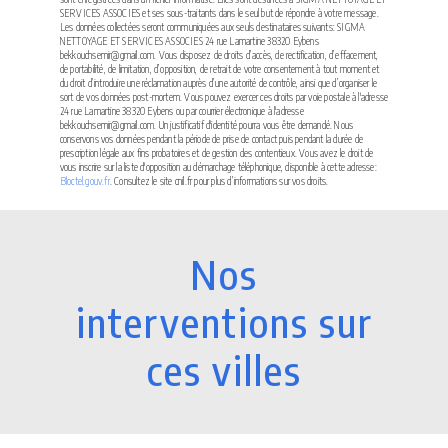
SERVICES ASSOCIES et ses sous-traitants dans le seul but de répondre à votre message.
Les données collectées seront communiquées aux seuls destinataires suivants: SIGMA
NETTOYAGE ET SERVICES ASSOCIES 24 rue Lamartine 38320 Eybens
bekkouchsemir@gmail.com. Vous disposez de droits d’accès, de rectification, d’effacement,
de portabilité, de limitation, d’opposition, de retrait de votre consentement à tout moment et
du droit d’introduire une réclamation auprès d’une autorité de contrôle, ainsi que d’organiser le
sort de vos données post-mortem. Vous pouvez exercer ces droits par voie postale à l'adresse
24 rue Lamartine 38320 Eybens ou par courrier électronique à l'adresse
bekkouchsemir@gmail.com. Un justificatif d'identité pourra vous être demandé. Nous
conservons vos données pendant la période de prise de contact puis pendant la durée de
prescription légale aux fins probatoires et de gestion des contentieux. Vous avez le droit de
vous inscrire sur la liste d'opposition au démarchage téléphonique, disponible à cette adresse:
Bloctel.gouv.fr
. Consultez le site cnil.fr pour plus d’informations sur vos droits.
Nos
interventions sur
ces villes